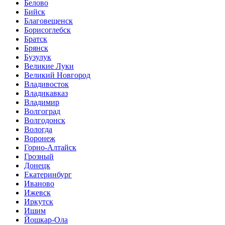
Белово
Бийск
Благовещенск
Борисоглебск
Братск
Брянск
Бузулук
Великие Луки
Великий Новгород
Владивосток
Владикавказ
Владимир
Волгоград
Волгодонск
Вологда
Воронеж
Горно-Алтайск
Грозный
Донецк
Екатеринбург
Иваново
Ижевск
Иркутск
Ишим
Йошкар-Ола