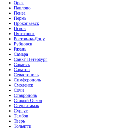
Орск
Павлово
Пенза
Пермь
Прокопьевск
Псков
Пятигорск
Ростов-на-Дону
Рубцовск
Рязань
Самара
Санкт-Петербург
Саранск
Саратов
Севастополь
Симферополь
Смоленск
Сочи
Ставрополь
Старый Оскол
Стерлитамак
Сургут
Тамбов
Тверь
Тольятти