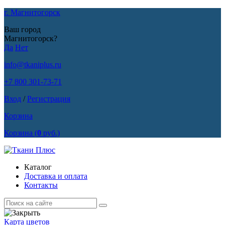
г. Магнитогорск
Ваш город
Магнитогорск?
Да
Нет
info@tkaniplus.ru
+7 800 301-73-71
Вход
/
Регистрация
Корзина
Корзина
(
0
руб.)
Каталог
Доставка и оплата
Контакты
Карта цветов