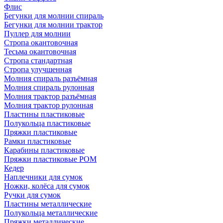
Флис
Бегунки для молнии спираль
Бегунки для молнии трактор
Пуллер для молнии
Стропа окантовочная
Тесьма окантовочная
Стропа стандартная
Стропа улучшенная
Молния спираль разъёмная
Молния спираль рулонная
Молния трактор разъёмная
Молния трактор рулонная
Пластины пластиковые
Полукольца пластиковые
Пряжки пластиковые
Рамки пластиковые
Карабины пластиковые
Пряжки пластиковые РОМ
Кедер
Наплечники для сумок
Ножки, колёса для сумок
Ручки для сумок
Пластины металлические
Полукольца металлические
Пряжки металлические