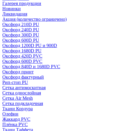
Галерея продукции
Новинки
Ликвидация
Акция
(количество ограничено)
Оксфорд 210D PU
Оксфорд 240D PU
Оксфорд 300D PU
Оксфорд 600D PU
Оксфорд 1200D PU и 900D
Оксфорд 1680D PU
Оксфорд 420D PVC
Оксфорд 600D PVC
Оксфорд 840D и 1680D PVC
Оксфорд принт
Оксфорд фактурный
Рип-стоп PU
Сетка антимоскитная
Сетка однослойная
Сетка Air Mesh
Сетка подкладочная
Ткани Кордура
Олефин
Жаккард PVC
Плёнка PVC
Ткани Таффета