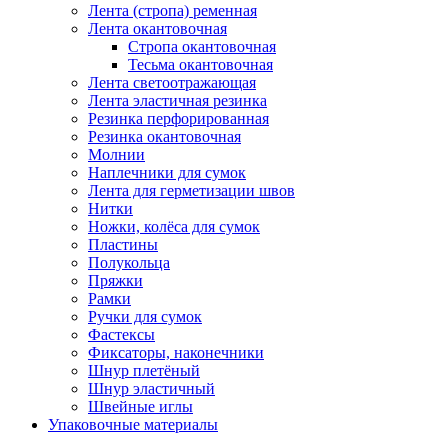
Лента (стропа) ременная
Лента окантовочная
Стропа окантовочная
Тесьма окантовочная
Лента светоотражающая
Лента эластичная резинка
Резинка перфорированная
Резинка окантовочная
Молнии
Наплечники для сумок
Лента для герметизации швов
Нитки
Ножки, колёса для сумок
Пластины
Полукольца
Пряжки
Рамки
Ручки для сумок
Фастексы
Фиксаторы, наконечники
Шнур плетёный
Шнур эластичный
Швейные иглы
Упаковочные материалы