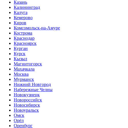
Казань
Калининград
Калуга
Кемерово
Киров
Комсомольск-на-Амуре
Кострома
Краснодар
Красноярск
Курган
Курск
Кызыл
Магнитогорск
Махачкала
Москва
Мурманск
Нижний Новгород
Набережные Челны
Новокузнецк
Новороссийск
Новосибирск
Новоуральск
Омск
Орёл
Оренбург