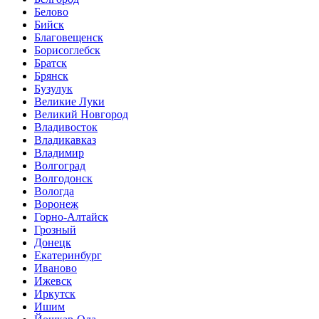
Белово
Бийск
Благовещенск
Борисоглебск
Братск
Брянск
Бузулук
Великие Луки
Великий Новгород
Владивосток
Владикавказ
Владимир
Волгоград
Волгодонск
Вологда
Воронеж
Горно-Алтайск
Грозный
Донецк
Екатеринбург
Иваново
Ижевск
Иркутск
Ишим