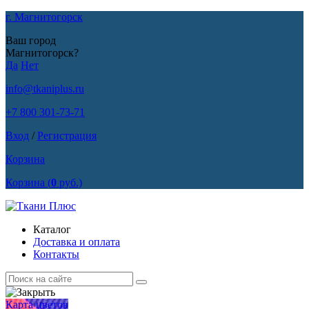
г. Магнитогорск
Ваш город
Магнитогорск?
Да
Нет
info@tkaniplus.ru
+7 800 301-73-71
Вход
/
Регистрация
Корзина
Корзина
(
0
руб.)
Каталог
Доставка и оплата
Контакты
Карта цветов