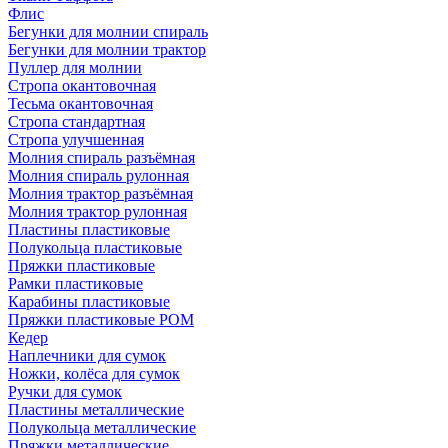
Флис
Бегунки для молнии спираль
Бегунки для молнии трактор
Пуллер для молнии
Стропа окантовочная
Тесьма окантовочная
Стропа стандартная
Стропа улучшенная
Молния спираль разъёмная
Молния спираль рулонная
Молния трактор разъёмная
Молния трактор рулонная
Пластины пластиковые
Полукольца пластиковые
Пряжки пластиковые
Рамки пластиковые
Карабины пластиковые
Пряжки пластиковые РОМ
Кедер
Наплечники для сумок
Ножки, колёса для сумок
Ручки для сумок
Пластины металлические
Полукольца металлические
Пряжки металлические