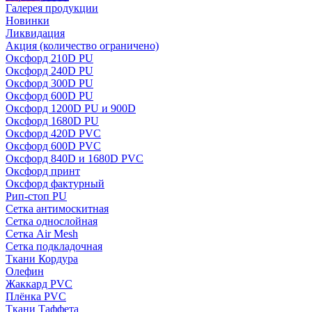
Галерея продукции
Новинки
Ликвидация
Акция
(количество ограничено)
Оксфорд 210D PU
Оксфорд 240D PU
Оксфорд 300D PU
Оксфорд 600D PU
Оксфорд 1200D PU и 900D
Оксфорд 1680D PU
Оксфорд 420D PVC
Оксфорд 600D PVC
Оксфорд 840D и 1680D PVC
Оксфорд принт
Оксфорд фактурный
Рип-стоп PU
Сетка антимоскитная
Сетка однослойная
Сетка Air Mesh
Сетка подкладочная
Ткани Кордура
Олефин
Жаккард PVC
Плёнка PVC
Ткани Таффета