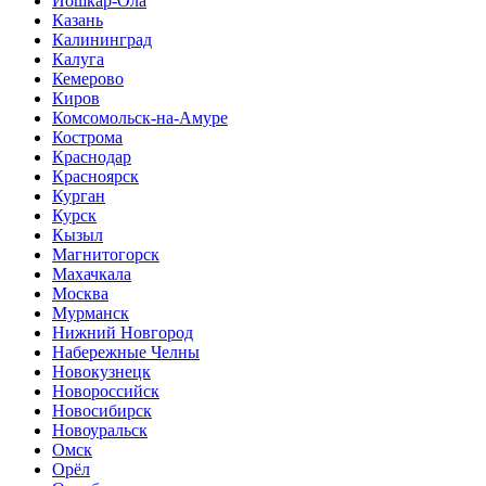
Йошкар-Ола
Казань
Калининград
Калуга
Кемерово
Киров
Комсомольск-на-Амуре
Кострома
Краснодар
Красноярск
Курган
Курск
Кызыл
Магнитогорск
Махачкала
Москва
Мурманск
Нижний Новгород
Набережные Челны
Новокузнецк
Новороссийск
Новосибирск
Новоуральск
Омск
Орёл