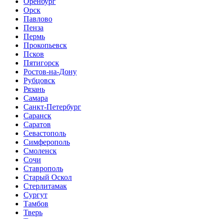
Оренбург
Орск
Павлово
Пенза
Пермь
Прокопьевск
Псков
Пятигорск
Ростов-на-Дону
Рубцовск
Рязань
Самара
Санкт-Петербург
Саранск
Саратов
Севастополь
Симферополь
Смоленск
Сочи
Ставрополь
Старый Оскол
Стерлитамак
Сургут
Тамбов
Тверь