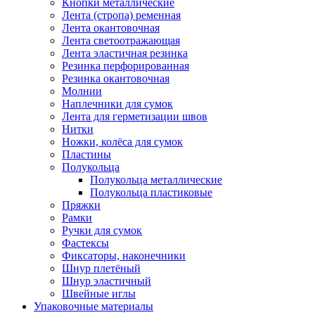
Кнопки металлические
Лента (стропа) ременная
Лента окантовочная
Лента светоотражающая
Лента эластичная резинка
Резинка перфорированная
Резинка окантовочная
Молнии
Наплечники для сумок
Лента для герметизации швов
Нитки
Ножки, колёса для сумок
Пластины
Полукольца
Полукольца металлические
Полукольца пластиковые
Пряжки
Рамки
Ручки для сумок
Фастексы
Фиксаторы, наконечники
Шнур плетёный
Шнур эластичный
Швейные иглы
Упаковочные материалы