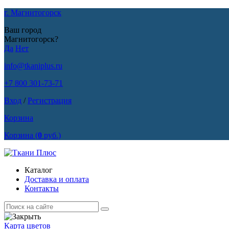
г. Магнитогорск
Ваш город
Магнитогорск?
Да
Нет
info@tkaniplus.ru
+7 800 301-73-71
Вход
/
Регистрация
Корзина
Корзина
(
0
руб.)
Каталог
Доставка и оплата
Контакты
Карта цветов