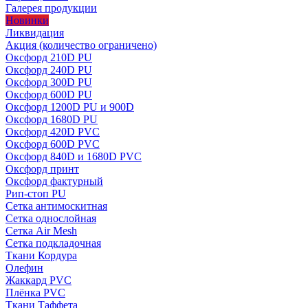
Галерея продукции
Новинки
Ликвидация
Акция
(количество ограничено)
Оксфорд 210D PU
Оксфорд 240D PU
Оксфорд 300D PU
Оксфорд 600D PU
Оксфорд 1200D PU и 900D
Оксфорд 1680D PU
Оксфорд 420D PVC
Оксфорд 600D PVC
Оксфорд 840D и 1680D PVC
Оксфорд принт
Оксфорд фактурный
Рип-стоп PU
Сетка антимоскитная
Сетка однослойная
Сетка Air Mesh
Сетка подкладочная
Ткани Кордура
Олефин
Жаккард PVC
Плёнка PVC
Ткани Таффета