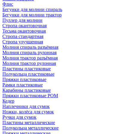
Флис
Бегунки для молнии спираль
Бегунки для молнии трактор
Пуллер для молнии
Стропа окантовочная
Тесьма окантовочная
Стропа стандартная
Стропа улучшенная
Молния спираль разъёмная
Молния спираль рулонная
Молния трактор разъёмная
Молния трактор рулонная
Пластины пластиковые
Полукольца пластиковые
Пряжки пластиковые
Рамки пластиковые
Карабины пластиковые
Пряжки пластиковые РОМ
Кедер
Наплечники для сумок
Ножки, колёса для сумок
Ручки для сумок
Пластины металлические
Полукольца металлические
Пряжки металлические