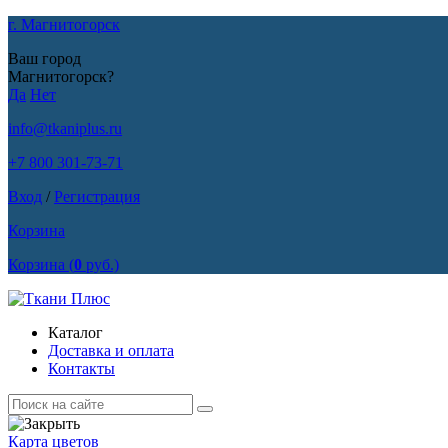
г. Магнитогорск
Ваш город
Магнитогорск?
Да
Нет
info@tkaniplus.ru
+7 800 301-73-71
Вход
/
Регистрация
Корзина
Корзина
(
0
руб.)
Каталог
Доставка и оплата
Контакты
Карта цветов