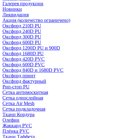
Галерея продукции
Новинки
Ликвидация
Акция
(количество ограничено)
Оксфорд 210D PU
Оксфорд 240D PU
Оксфорд 300D PU
Оксфорд 600D PU
Оксфорд 1200D PU и 900D
Оксфорд 1680D PU
Оксфорд 420D PVC
Оксфорд 600D PVC
Оксфорд 840D и 1680D PVC
Оксфорд принт
Оксфорд фактурный
Рип-стоп PU
Сетка антимоскитная
Сетка однослойная
Сетка Air Mesh
Сетка подкладочная
Ткани Кордура
Олефин
Жаккард PVC
Плёнка PVC
Ткани Таффета