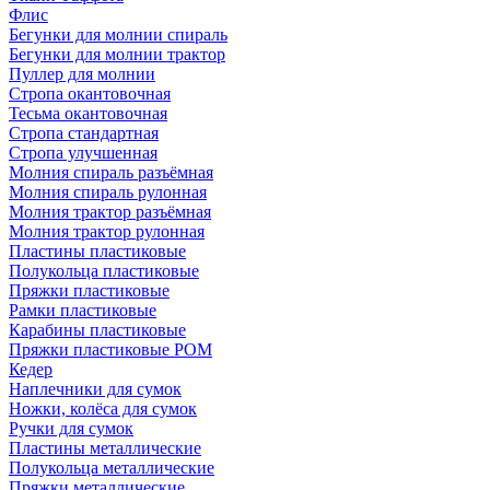
Флис
Бегунки для молнии спираль
Бегунки для молнии трактор
Пуллер для молнии
Стропа окантовочная
Тесьма окантовочная
Стропа стандартная
Стропа улучшенная
Молния спираль разъёмная
Молния спираль рулонная
Молния трактор разъёмная
Молния трактор рулонная
Пластины пластиковые
Полукольца пластиковые
Пряжки пластиковые
Рамки пластиковые
Карабины пластиковые
Пряжки пластиковые РОМ
Кедер
Наплечники для сумок
Ножки, колёса для сумок
Ручки для сумок
Пластины металлические
Полукольца металлические
Пряжки металлические